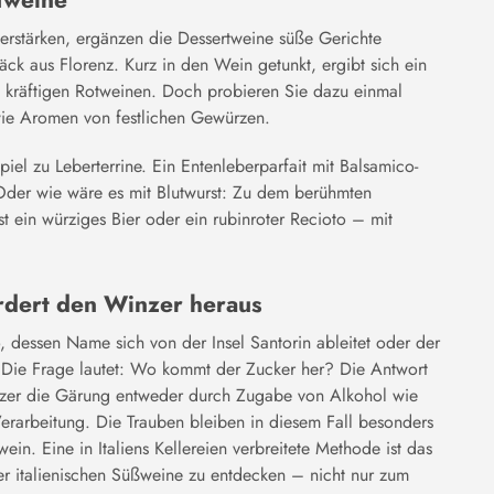
tweine
rstärken, ergänzen die Dessertweine süße Gerichte
äck aus Florenz. Kurz in den Wein getunkt, ergibt sich ein
 kräftigen Rotweinen. Doch probieren Sie dazu einmal
wie Aromen von festlichen Gewürzen.
iel zu Leberterrine. Ein Entenleberparfait mit Balsamico-
Oder wie wäre es mit Blutwurst: Zu dem berühmten
 ein würziges Bier oder ein rubinroter Recioto – mit
rdert den Winzer heraus
 dessen Name sich von der Insel Santorin ableitet oder der
 Die Frage lautet: Wo kommt der Zucker her? Die Antwort
inzer die Gärung entweder durch Zugabe von Alkohol wie
erarbeitung. Die Trauben bleiben in diesem Fall besonders
n. Eine in Italiens Kellereien verbreitete Methode ist das
er italienischen Süßweine zu entdecken – nicht nur zum