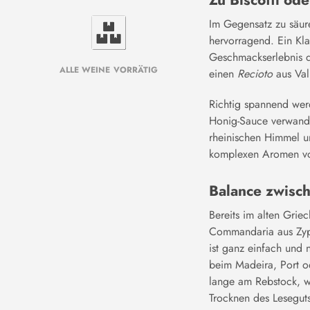
Zu Biscotti od
Im Gegensatz zu säur
hervorragend. Ein Kla
Geschmackserlebnis d
ALLE WEINE VORRÄTIG
einen
Recioto
aus Val
Richtig spannend werd
Honig-Sauce verwande
rheinischen Himmel un
komplexen Aromen vo
Balance zwisc
Bereits im alten Grie
Commandaria aus Zype
ist ganz einfach und
beim Madeira, Port od
lange am Rebstock, wi
Trocknen des Leseguts