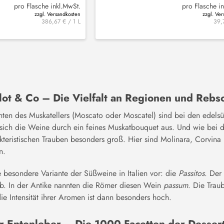
pro Flasche inkl.MwSt.
pro Flasche i
zzgl. Versandkosten
zzgl. Ve
386,67 € / 1 L
39,
ot & Co – Die Vielfalt an Regionen und Rebs
anten des Muskatellers (Moscato oder Moscatel) sind bei den edel
sich die Weine durch ein feines Muskatbouquet aus. Und wie bei d
kteristischen Trauben besonders groß. Hier sind Molinara, Corvi
n.
ie besondere Variante der Süßweine in Italien vor: die
Passitos
. Der
ab. In der Antike nannten die Römer diesen Wein
passum
. Die Trau
ie Intensität ihrer Aromen ist dann besonders hoch.