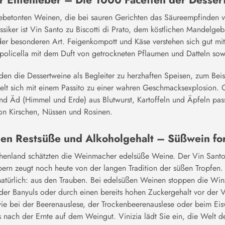
er Entenleber – Die 1000 Facetten der Desser
ebetonten Weinen, die bei sauren Gerichten das Säureempfinden ve
ssiker ist Vin Santo zu Biscotti di Prato, dem köstlichen Mandelgeb
er besonderen Art. Feigenkompott und Käse verstehen sich gut mit
policella mit dem Duft von getrockneten Pflaumen und Datteln so
en die Dessertweine als Begleiter zu herzhaften Speisen, zum Beisp
lt sich mit einem Passito zu einer wahren Geschmacksexplosion. 
d Äd (Himmel und Erde) aus Blutwurst, Kartoffeln und Äpfeln passt
n Kirschen, Nüssen und Rosinen.
hen Restsüße und Alkoholgehalt – Süßwein fo
chenland schätzten die Weinmacher edelsüße Weine. Der Vin Santo,
rn zeugt noch heute von der langen Tradition der süßen Tropfen.
 natürlich: aus den Trauben. Bei edelsüßen Weinen stoppen die W
er Banyuls oder durch einen bereits hohen Zuckergehalt vor der V
e bei der Beerenauslese, der Trockenbeerenauslese oder beim Eiswei
 nach der Ernte auf dem Weingut. Vinizia lädt Sie ein, die Welt d