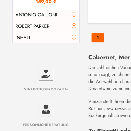
159,00 €
ANTONIO GALLONI
ROBERT PARKER
von
94
bis
94
INHALT
1
von
96
bis
98
0.375
(
3
)
Cabernet, Merl
Die zahlreichen Vari
schon sagt, zeichnen 
die Auswahl an chara
Dessertwein zu nenne
VINI BONUSPROGRAMM
Vinizia stellt Ihnen d
Rosinen,
uva passa
, 
Zuckergehalt, sowie d
PERSÖNLICHE BERATUNG