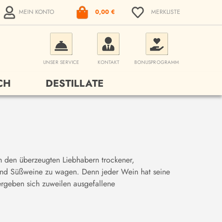
MEIN KONTO
0,00 €
MERKLISTE
UNSER SERVICE
KONTAKT
BONUSPROGRAMM
CH
DESTILLATE
h den überzeugten Liebhabern trockener,
 und Süßweine zu wagen. Denn jeder Wein hat seine
ergeben sich zuweilen ausgefallene