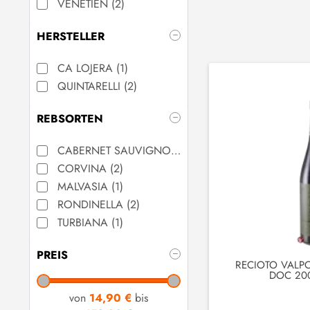
VENETIEN
(
2
)
HERSTELLER
CA LOJERA
(
1
)
QUINTARELLI
(
2
)
REBSORTEN
CABERNET SAUVIGNON
(
2
)
CORVINA
(
2
)
MALVASIA
(
1
)
RONDINELLA
(
2
)
TURBIANA
(
1
)
PREIS
RECIOTO VALP
DOC 200
von
14,90 €
bis