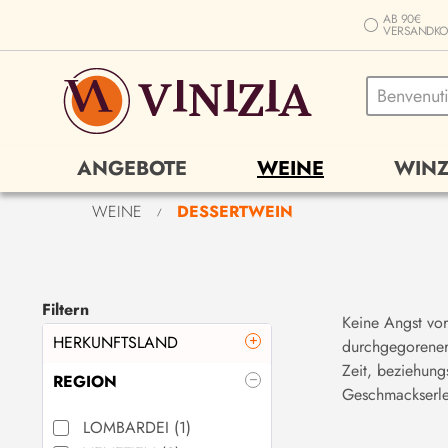
AB 90€
VERSANDKO
ANGEBOTE
WEINE
WINZ
WEINE
DESSERTWEIN
/
Filtern
Keine Angst vor
HERKUNFTSLAND
durchgegorener
Zeit, beziehung
REGION
ITALIEN
(
3
)
Geschmackserle
LOMBARDEI
(
1
)