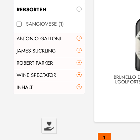
REBSORTEN
SANGIOVESE
(
1
)
ANTONIO GALLONI
JAMES SUCKLING
von
91
bis
91
ROBERT PARKER
von
94
bis
94
WINE SPECTATOR
BRUNELLO 
UGOLFORTE
von
93
bis
93
INHALT
von
94
bis
94
0.75
(
1
)
1