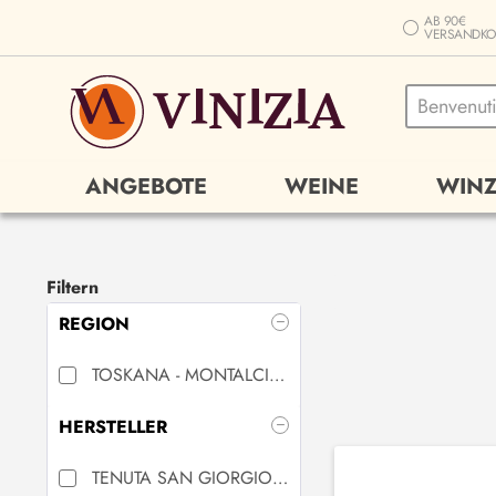
AB 90€
VERSANDKO
ANGEBOTE
WEINE
WINZ
Filtern
REGION
TOSKANA - MONTALCINO
(
1
)
HERSTELLER
TENUTA SAN GIORGIO
(
1
)