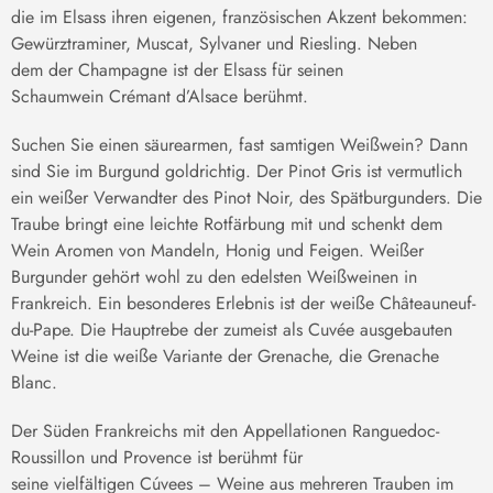
die im Elsass ihren eigenen, französischen Akzent bekommen:
Gewürztraminer, Muscat,
Sylvaner
und Riesling. Neben
dem
der Champagne
ist der
Elsass für seinen
Schaumwein
Crémant d’Alsace
berühmt.
Suchen Sie einen säurearmen, fast samtigen Weißwein? Dann
sind Sie im Burgund goldrichtig. Der Pinot Gris ist vermutlich
ein
weißer Verwandter
des Pino
t
Noir,
des Spätburgunders.
Die
Traube bringt eine leichte Rotfärbung mit und schenkt dem
Wein Aromen von Mandeln, Honig und Feigen.
Weißer
Burgunder gehört wohl zu den edelsten Weißweinen in
Frankreich. Ein besonderes Erlebnis ist der weiße
Châteauneuf
-
du
-
Pape. Die Hauptrebe der zumeist als Cuvée ausgebauten
Weine ist die weiße Variante der Grenache, die Grenache
Blanc.
Der Süden Frankreichs mit den Appellationen Ranguedoc-
Roussillon und Provence ist berühmt für
seine
vielfältigen
Cúvees – Weine aus mehreren Trauben im