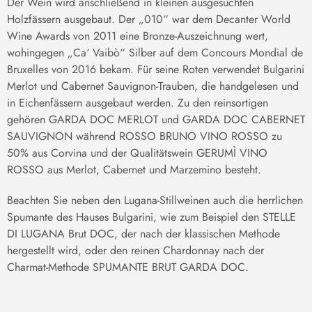
Der Wein wird anschließend in kleinen ausgesuchten
Holzfässern ausgebaut. Der „010“ war dem Decanter World
Wine Awards von 2011 eine Bronze-Auszeichnung wert,
wohingegen „Ca‘ Vaibò“ Silber auf dem Concours Mondial de
Bruxelles von 2016 bekam. Für seine Roten verwendet Bulgarini
Merlot und Cabernet Sauvignon-Trauben, die handgelesen und
in Eichenfässern ausgebaut werden. Zu den reinsortigen
gehören GARDA DOC MERLOT und GARDA DOC CABERNET
SAUVIGNON während ROSSO BRUNO VINO ROSSO zu
50% aus Corvina und der Qualitätswein GERUMÌ VINO
ROSSO aus Merlot, Cabernet und Marzemino besteht.
Beachten Sie neben den Lugana-Stillweinen auch die herrlichen
Spumante des Hauses Bulgarini, wie zum Beispiel den STELLE
DI LUGANA Brut DOC, der nach der klassischen Methode
hergestellt wird, oder den reinen Chardonnay nach der
Charmat-Methode SPUMANTE BRUT GARDA DOC.