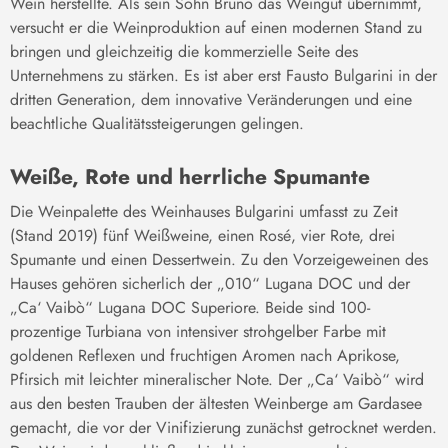
Wein herstellte. Als sein Sohn Bruno das Weingut übernimmt,
versucht er die Weinproduktion auf einen modernen Stand zu
bringen und gleichzeitig die kommerzielle Seite des
Unternehmens zu stärken. Es ist aber erst Fausto Bulgarini in der
dritten Generation, dem innovative Veränderungen und eine
beachtliche Qualitätssteigerungen gelingen.
Weiße, Rote und herrliche Spumante
Die Weinpalette des Weinhauses Bulgarini umfasst zu Zeit
(Stand 2019) fünf Weißweine, einen Rosé, vier Rote, drei
Spumante und einen Dessertwein. Zu den Vorzeigeweinen des
Hauses gehören sicherlich der „010“ Lugana DOC und der
„Ca‘ Vaibò“ Lugana DOC Superiore. Beide sind 100-
prozentige Turbiana von intensiver strohgelber Farbe mit
goldenen Reflexen und fruchtigen Aromen nach Aprikose,
Pfirsich mit leichter mineralischer Note. Der „Ca‘ Vaibò“ wird
aus den besten Trauben der ältesten Weinberge am Gardasee
gemacht, die vor der Vinifizierung zunächst getrocknet werden.