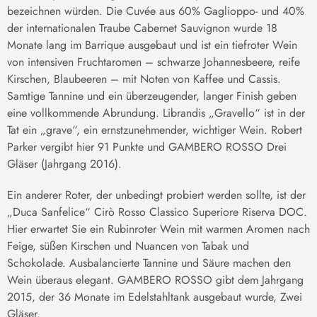
bezeichnen würden. Die Cuvée aus 60% Gaglioppo- und 40%
der internationalen Traube Cabernet Sauvignon wurde 18
Monate lang im Barrique ausgebaut und ist ein tiefroter Wein
von intensiven Fruchtaromen – schwarze Johannesbeere, reife
Kirschen, Blaubeeren – mit Noten von Kaffee und Cassis.
Samtige Tannine und ein überzeugender, langer Finish geben
eine vollkommende Abrundung. Librandis „Gravello“ ist in der
Tat ein „grave“, ein ernstzunehmender, wichtiger Wein. Robert
Parker vergibt hier 91 Punkte und GAMBERO ROSSO Drei
Gläser (Jahrgang 2016).
Ein anderer Roter, der unbedingt probiert werden sollte, ist der
„Duca Sanfelice“ Cirò Rosso Classico Superiore Riserva DOC.
Hier erwartet Sie ein Rubinroter Wein mit warmen Aromen nach
Feige, süßen Kirschen und Nuancen von Tabak und
Schokolade. Ausbalancierte Tannine und Säure machen den
Wein überaus elegant. GAMBERO ROSSO gibt dem Jahrgang
2015, der 36 Monate im Edelstahltank ausgebaut wurde, Zwei
Gläser.