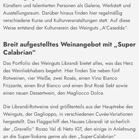
Künstlern und talentierten Personen als Galerie, Werkstatt und
Ausstellungsraum. Darüber hinaus finden hier regelmäßig
verschiedene Kurse und Kulturveranstaltungen statt. Auf diese
Weise entstand der Kulturverein des Weinguts „A’Casedda“.
Breit aufgestelltes Weinangebot mit „Super
Calabrian“
Das Portfolio des Weinguts Librandi bietet alles, was das Herz
des Weinliebhabers begehrt. Hier finden Sie neben fünf
Rotweinen, vier Weiße, zwei Rosés, einen Vino Bianco
Frizzante, einen Brut Bianco und einen Brut Rosé Sekt sowie
einen neuen Dessertwein, den Magliocco Dolce.
Die Librandi-Rotweine sind größtenteils aus der Hauptrebe des
Weinguts, der Gaglioppo, in verschiedenen Cuvée-Variationen
hergestellt. Das Flaggschiff des Hauses Librandi ist sicherlich
der „Gravello“ Rosso Val di Neto IGT, den einige in Anlehnung
an die Super-Toskana gerne als den „Super-Calabrian“