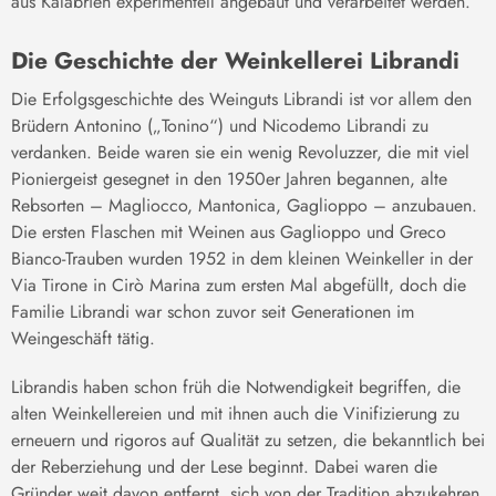
aus Kalabrien experimentell angebaut und verarbeitet werden.
Die Geschichte der Weinkellerei Librandi
Die Erfolgsgeschichte des Weinguts Librandi ist vor allem den
Brüdern Antonino („Tonino“) und Nicodemo Librandi zu
verdanken. Beide waren sie ein wenig Revoluzzer, die mit viel
Pioniergeist gesegnet in den 1950er Jahren begannen, alte
Rebsorten – Magliocco, Mantonica, Gaglioppo – anzubauen.
Die ersten Flaschen mit Weinen aus Gaglioppo und Greco
Bianco-Trauben wurden 1952 in dem kleinen Weinkeller in der
Via Tirone in Cirò Marina zum ersten Mal abgefüllt, doch die
Familie Librandi war schon zuvor seit Generationen im
Weingeschäft tätig.
Librandis haben schon früh die Notwendigkeit begriffen, die
alten Weinkellereien und mit ihnen auch die Vinifizierung zu
erneuern und rigoros auf Qualität zu setzen, die bekanntlich bei
der Reberziehung und der Lese beginnt. Dabei waren die
Gründer weit davon entfernt, sich von der Tradition abzukehren