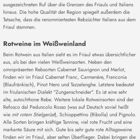
ausgezeichneten Ruf über die Grenzen des Friauls und Italiens
hinaus. Die hohe Qualität der Region spiegelt außerdem die
Tatsache, dass die renommiertesten Rebzüchter Italiens aus dem
Friaul stammen.
Rotweine im Weißweinland
Beim Rotwein aus Italien sieht es im Friaul etwas übersichtlicher
aus, als bei den vielen Weißweinsorten. Neben den
omnipräsenten Rebsorten Cabernet Sauvignon und Merlot,
finden wir im Friaul Cabernet Franc, Carmenère, Franconia
(Blaufränkisch), Pinot Nero und Tazzelenghe. Letztere bedeutet
im friulanischen Dialekt "Zungenschneider". Es ist eine sehr
alte, autochthone Rebe. Weitere lokale Rotweinsorten sind der
Refosco dal Peduncolo Rosso (was auf Deutsch soviel heißt
wie
mit rotem Stielgerüst
), Schioppettino (Ribolla) und Pignolo.
Alle Sorten bringen kräftige Tannine, viel rote Frucht und eine
markante Säure mit sich. Gute bis sehr gute rote Alltagsweine
finden wir im Friaul, aber selten Überflieger. Dabei bringen die