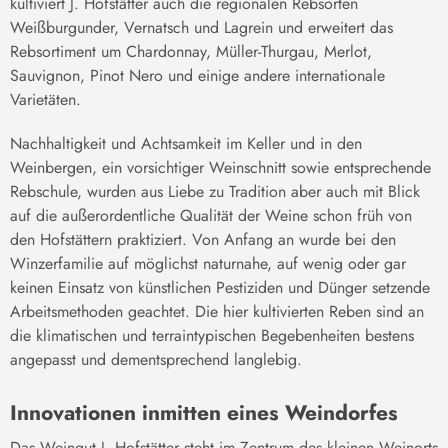
kultiviert J. Hofstätter auch die regionalen Rebsorten
Weißburgunder, Vernatsch und Lagrein und erweitert das
Rebsortiment um Chardonnay, Müller-Thurgau, Merlot,
Sauvignon, Pinot Nero und einige andere internationale
Varietäten.
Nachhaltigkeit und Achtsamkeit im Keller und in den
Weinbergen, ein vorsichtiger Weinschnitt sowie entsprechende
Rebschule, wurden aus Liebe zu Tradition aber auch mit Blick
auf die außerordentliche Qualität der Weine schon früh von
den Hofstättern praktiziert. Von Anfang an wurde bei den
Winzerfamilie auf möglichst naturnahe, auf wenig oder gar
keinen Einsatz von künstlichen Pestiziden und Dünger setzende
Arbeitsmethoden geachtet. Die hier kultivierten Reben sind an
die klimatischen und terraintypischen Begebenheiten bestens
angepasst und dementsprechend langlebig.
Innovationen inmitten eines Weindorfes
Das Weingut J. Hofstätter steht im Zentrum des kleinen Weinorts