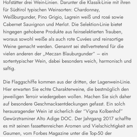
Hofstätter drei Wein-Linien. Darunter die Klassik-Linie mit ihren
für Südtirol typischen Weinsorten: Chardonnay,
Weißburgunder, Pino Grigio, Lagrein weiß und rosé sowie
Cabernet Sauvignon und Merlot. Die Selektion-Linie bietet
hingegen gehobene Produkte aus feinselektierten Trauben,
woraus sowohl weiße als auch rote Cuvées und reinsortige
Weine gemacht werden. Genannt sei stellvertretend für die
vielen anderen der „Meczan Blauburgunder“ – ein
sortentypischer Wein, dabei besonders weich, harmonisch und
saftig.
Die Flaggschiffe kommen aus der dritten, der Lagenwein-Linie.
Hier erwarten Sie echte Charakterweine, die bestmöglich den
jeweiligen Terroir wiedergeben wollen. Machen Sie sich daher
auf besondere Geschmacksentdeckungen gefasst. Ein solch
herausragender Wein ist sicherlich der “Vigna Kolbenhof”
Gewürztraminer Alto Adige DOC. Der Jahrgang 2017 schaffte
es mit seinen fassettenreichen Aromen und Vielschichtigkeit am
Gaumen, vom Forbes Magazine unter die Top-50 der