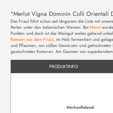
"Merlot Vigna Dominin Colli Oriental
Das Friaul führt schon seit längerem die Liste mit uns
Perlen unter den italienischen Weinen. Bei
Meroi
wurden
Punkten und doch ist das Weingut weites gehend unbeka
Rotwein aus dem Friaul
, im Holz fermentiert und gelag
und Pflaumen, von süßen Gewürzen und getrockneten Krä
gezeichneten Konturen. Am Gaumen von zupackendem Tan
PRODUKTINFO
Herkunftsland: