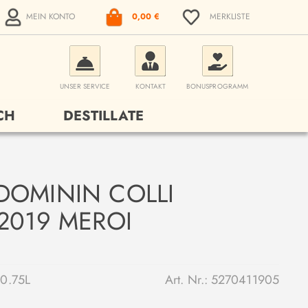
MEIN KONTO
0,00 €
MERKLISTE
UNSER SERVICE
KONTAKT
BONUSPROGRAMM
CH
DESTILLATE
DOMININ COLLI
2019 MEROI
0.75L
Art. Nr.:
5270411905