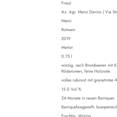
Friaul
Az. Agr. Meroi Davino | Via Str
Meroi
Rotwein
2019
Merlot
0.75 l
würzig, nach Brombeeren mit Kr
Röstaromen, feine Holznote
volles rubinrot mit granatroten 
15.0 Vol.%
24 Monate in neuen Barriques
Barriquefassgereift, koerperreic
Fruchtig, Würzig