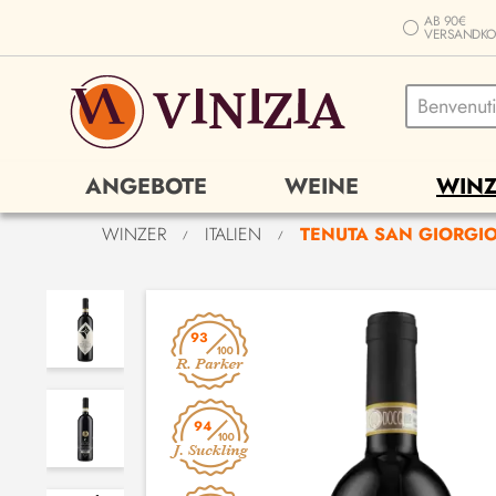
AB 90€
VERSANDKO
ANGEBOTE
WEINE
WINZ
WINZER
ITALIEN
TENUTA SAN GIORGI
/
/
93
94