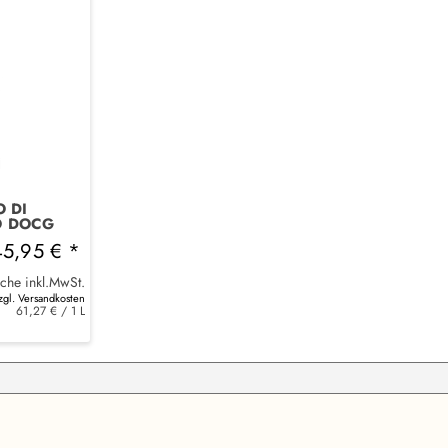
 DI
O DOCG
SSI
45,95 € *
sche inkl.MwSt.
zgl. Versandkosten
61,27 € / 1 L