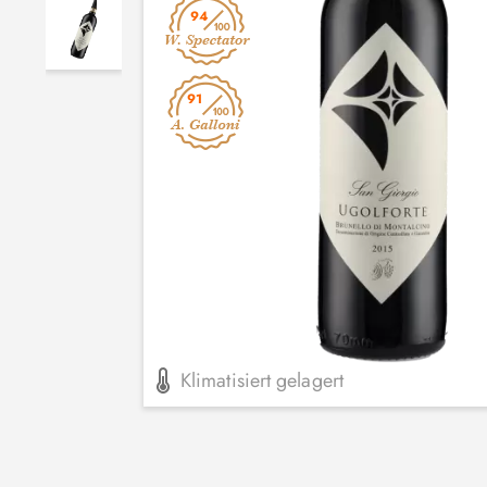
94
91
Klimatisiert gelagert