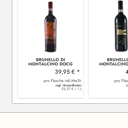
BRUNELLO DI
BRUNELLO
MONTALCINO DOCG
MONTALCIN
2012 ROMITORIO
2010 TA
39,95 € *
pro Flasche inkl.MwSt.
pro Fla
zzgl. Versandkosten
z
53,27 € / 1 L