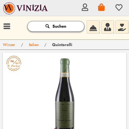
Suchen
Winzer
/
Italien
/
Quintarelli
98