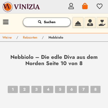
Suchen
Weine
/
Rebsorten
/
Nebbiolo
Nebbiolo – Die edle Diva aus dem
Norden Seite 10 von 8
1
2
3
4
5
6
7
8