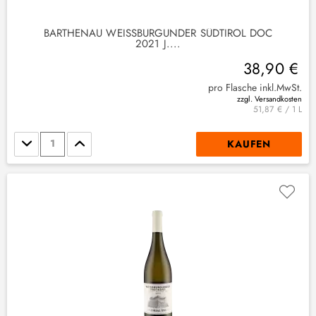
BARTHENAU WEISSBURGUNDER SÜDTIROL DOC 2
021 J....
38,90 €
pro Flasche inkl.MwSt.
zzgl. Versandkosten
51,87 € / 1 L
Stückzahl
KAUFEN