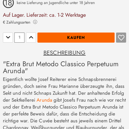
keine Lieferung an Jugendliche unter 18 Jahren
Auf Lager. Lieferzeit: ca. 1-2 Werktage
€ Zahlungsarten
Stückzahl
KAUFEN
BESCHREIBUNG
"Extra Brut Metodo Classico Perpetuum
Arunda"
Eigentlich wollte Josef Reiterer eine Schnapsbrennerei
gründen, doch seine Frau Marianne überzeugte ihn, dass
Sekt und nicht Schnaps Zukunft hat. Der anhaltende Erfolg
der Sektkellerei
Arunda
gibt Josefs Frau nach wie vor recht
und der Extra Brut Metodo Classico Perpetuum Arunda ist
der perfekte Beweis dafür, dass die Entscheidung die
richtige war. Die Cuvée besteht aus jeweils einem Drittel
Chardonnay, Weißburgunder und Blauburgunder, der als