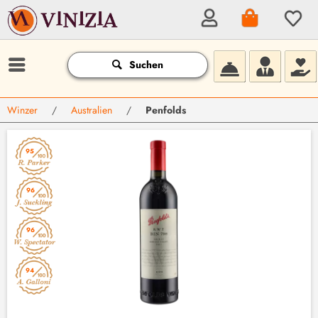
Suchen
Winzer
/
Australien
/
Penfolds
95
96
96
94