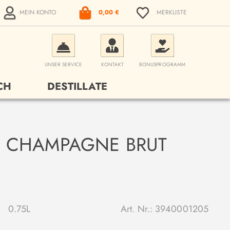
MEIN KONTO
0,00 €
MERKLISTE
UNSER SERVICE
KONTAKT
BONUSPROGRAMM
CH
DESTILLATE
 CHAMPAGNE BRUT
0.75L
Art. Nr.:
3940001205