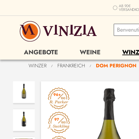
AB 90€
VERSANDKO
ANGEBOTE
WEINE
WINZ
WINZER
FRANKREICH
DOM PERIGNON
/
/
96+
97