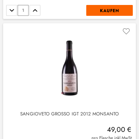
Stückzahl
KAUFEN
(
4
)
1
)
SANGIOVETO GROSSO IGT 2012 MONSANTO
49,00 €
(
4
)
pro Flasche inkl.MwSt.