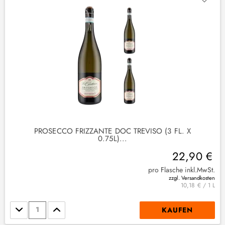
2
)
PROSECCO FRIZZANTE DOC TREVISO (3 FL. X
0.75L)...
22,90 €
pro Flasche inkl.MwSt.
zzgl. Versandkosten
10,18 € / 1 L
Stückzahl
KAUFEN