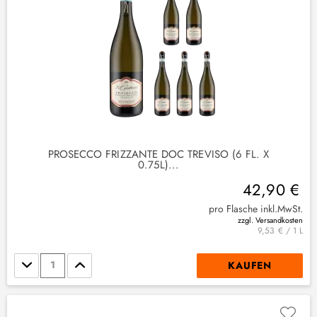
PROSECCO FRIZZANTE DOC TREVISO (6 FL. X
0.75L)...
42,90 €
)
pro Flasche inkl.MwSt.
zzgl. Versandkosten
9,53 € / 1 L
Stückzahl
KAUFEN