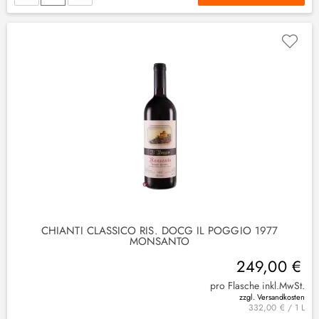
(
9
)
(
2
)
CHIANTI CLASSICO RIS. DOCG IL POGGIO 1977
MONSANTO
249,00 €
pro Flasche inkl.MwSt.
zzgl. Versandkosten
332,00 € / 1 L