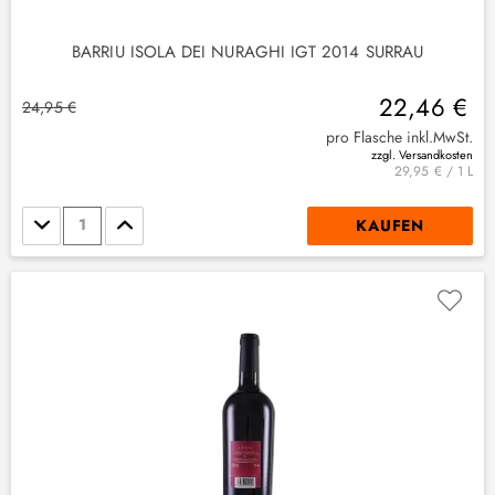
BARRIU ISOLA DEI NURAGHI IGT 2014 SURRAU
22,46 €
24,95 €
pro Flasche inkl.MwSt.
zzgl. Versandkosten
29,95 € / 1 L
Stückzahl
KAUFEN
(
1
)