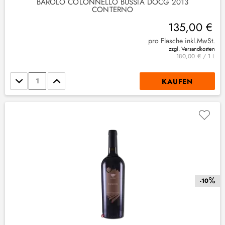
BAROLO COLONNELLO BUSSIA DOCG 2013
CONTERNO
135,00 €
pro Flasche inkl.MwSt.
zzgl. Versandkosten
180,00 € / 1 L
(
1
)
Stückzahl
KAUFEN
-10
4
)