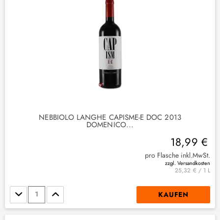
(
1
)
2
)
(
2
)
NEBBIOLO LANGHE CAPISME-E DOC 2013
DOMENICO...
18,99 €
pro Flasche inkl.MwSt.
zzgl. Versandkosten
25,32 € / 1 L
Stückzahl
KAUFEN
(
1
)