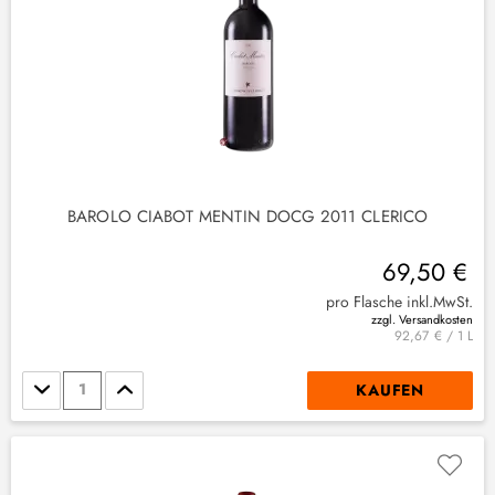
(
1
)
(
2
)
BAROLO CIABOT MENTIN DOCG 2011 CLERICO
3
)
69,50 €
(
3
)
pro Flasche inkl.MwSt.
zzgl. Versandkosten
92,67 € / 1 L
Stückzahl
KAUFEN