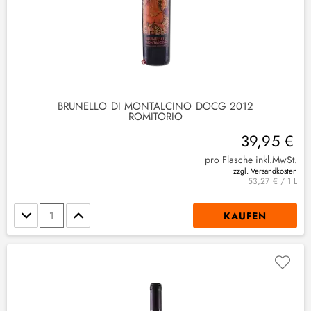
BRUNELLO DI MONTALCINO DOCG 2012
ROMITORIO
39,95 €
pro Flasche inkl.MwSt.
zzgl. Versandkosten
2
)
53,27 € / 1 L
Stückzahl
KAUFEN