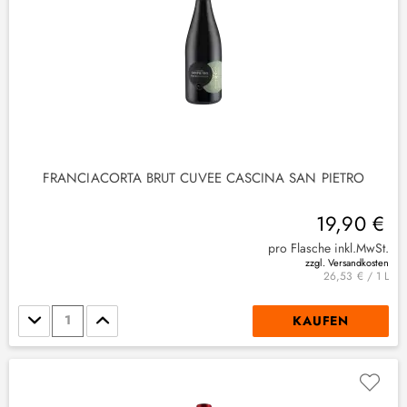
(
1
)
(
2
)
FRANCIACORTA BRUT CUVÉE CASCINA SAN PIETRO
3
)
19,90 €
(
3
)
pro Flasche inkl.MwSt.
zzgl. Versandkosten
26,53 € / 1 L
Stückzahl
KAUFEN