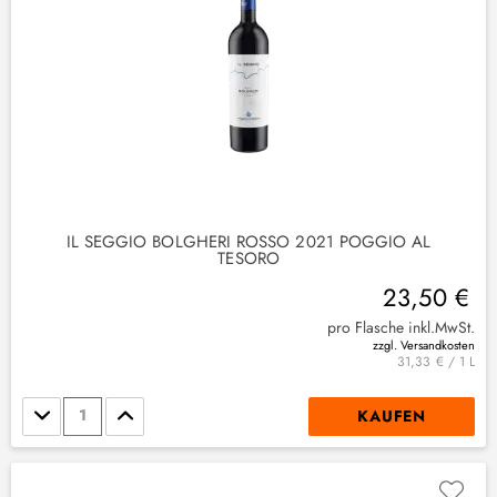
IL SEGGIO BOLGHERI ROSSO 2021 POGGIO AL
TESORO
23,50 €
)
pro Flasche inkl.MwSt.
zzgl. Versandkosten
31,33 € / 1 L
Stückzahl
KAUFEN