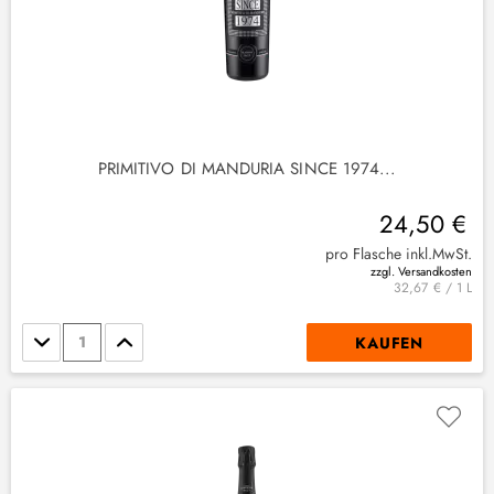
PRIMITIVO DI MANDURIA SINCE 1974...
24,50 €
pro Flasche inkl.MwSt.
zzgl. Versandkosten
2
)
32,67 € / 1 L
Stückzahl
KAUFEN