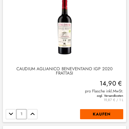
(
1
)
2
)
(
2
)
CAUDIUM AGLIANICO BENEVENTANO IGP 2020
FRATTASI
14,90 €
pro Flasche inkl.MwSt.
zzgl. Versandkosten
19,87 € / 1 L
Stückzahl
KAUFEN
(
1
)