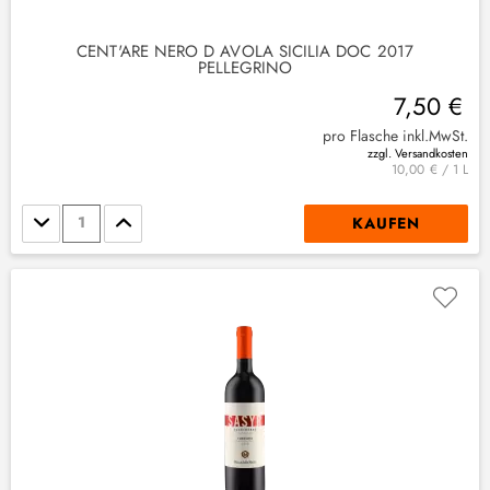
CENT'ARE NERO D AVOLA SICILIA DOC 2017
PELLEGRINO
7,50 €
pro Flasche inkl.MwSt.
zzgl. Versandkosten
10,00 € / 1 L
Stückzahl
KAUFEN
(
1
)