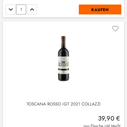
Stückzahl
KAUFEN
(
4
)
1
)
TOSCANA ROSSO IGT 2021 COLLAZZI
39,90 €
(
4
)
pro Flasche inkl.MwSt.