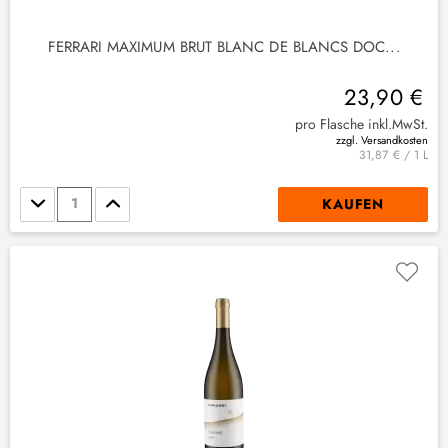
FERRARI MAXIMUM BRUT BLANC DE BLANCS DOC...
23,90 €
pro Flasche inkl.MwSt.
zzgl. Versandkosten
31,87 € / 1 L
Stückzahl
KAUFEN
(
1
)