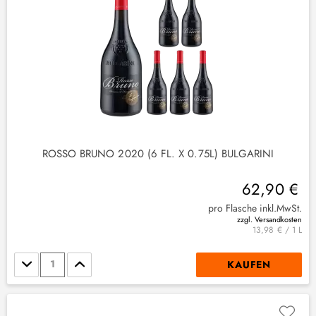
ROSSO BRUNO 2020 (6 FL. X 0.75L) BULGARINI
62,90 €
)
pro Flasche inkl.MwSt.
zzgl. Versandkosten
13,98 € / 1 L
Stückzahl
KAUFEN