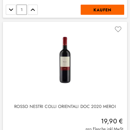
Stückzahl
KAUFEN
(
4
)
1
)
ROSSO NESTRI COLLI ORIENTALI DOC 2020 MEROI
19,90 €
(
4
)
pro Flasche inkl.MwSt.