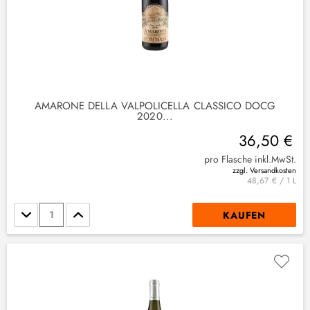
AMARONE DELLA VALPOLICELLA CLASSICO DOCG
2020...
36,50 €
pro Flasche inkl.MwSt.
zzgl. Versandkosten
2
)
48,67 € / 1 L
Stückzahl
KAUFEN