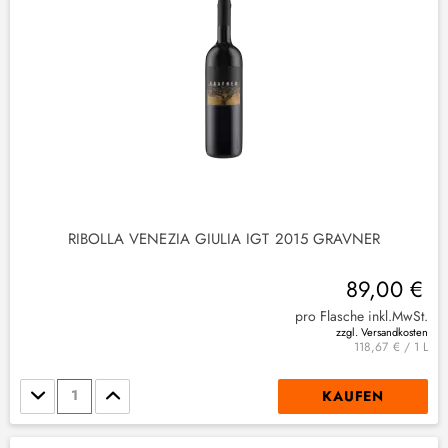
(
1
)
2
)
(
2
)
RIBOLLA VENEZIA GIULIA IGT 2015 GRAVNER
89,00 €
pro Flasche inkl.MwSt.
zzgl. Versandkosten
118,67 € / 1 L
Stückzahl
KAUFEN
(
1
)