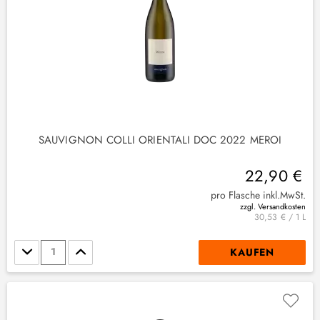
(
1
)
(
2
)
SAUVIGNON COLLI ORIENTALI DOC 2022 MEROI
3
)
22,90 €
(
3
)
pro Flasche inkl.MwSt.
zzgl. Versandkosten
30,53 € / 1 L
Stückzahl
KAUFEN