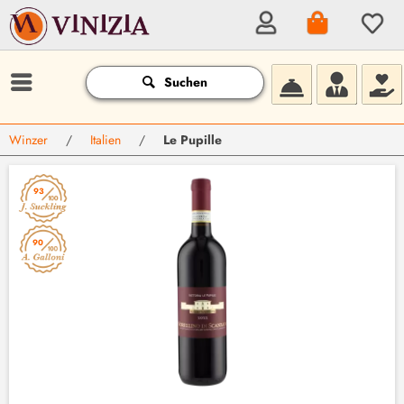
Suchen
Winzer
/
Italien
/
Le Pupille
93
90