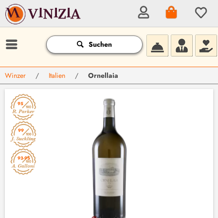
Suchen
Winzer
/
Italien
/
Ornellaia
95
99
93-95