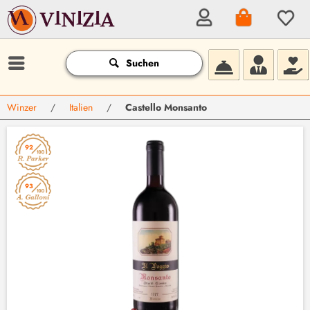
Suchen
Winzer
/
Italien
/
Castello Monsanto
92
93