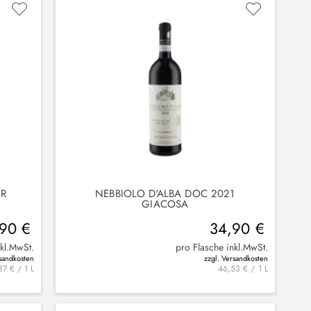
 S
NEBBIOLO D'ALBA DOC 2021
GIACOSA
90 €
34,90 €
nkl.MwSt.
pro Flasche inkl.MwSt.
rsandkosten
zzgl. Versandkosten
87 € / 1 L
46,53 € / 1 L