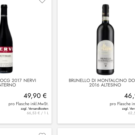
OCG 2017 NERVI
BRUNELLO DI MONTALCINO D
NTERNO
2016 ALTESINO
49,90 €
46,
pro Flasche inkl.MwSt.
pro Flasche i
zzgl. Versandkosten
zzgl. Ve
66,53 € / 1 L
62,5