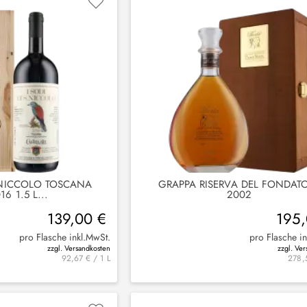
 NICCOLO TOSCANA
GRAPPA RISERVA DEL FONDAT
16 1.5 L...
2002
139,00 €
195,
pro Flasche inkl.MwSt.
pro Flasche i
zzgl. Versandkosten
zzgl. Ve
92,67 € / 1 L
278,5