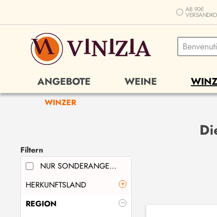
AB 90€
VERSANDKO
ANGEBOTE
WEINE
WINZ
WINZER
Di
Filtern
NUR SONDERANGEBOTE
HERKUNFTSLAND
REGION
AUSTRALIEN
(
9
)