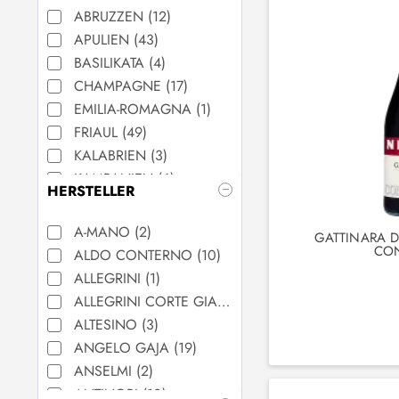
DEUTSCHLAND
(
4
)
ABRUZZEN
(
12
)
FRANKREICH
(
16
)
APULIEN
(
43
)
ITALIEN
(
736
)
BASILIKATA
(
4
)
SPANIEN
(
1
)
CHAMPAGNE
(
17
)
EMILIA-ROMAGNA
(
1
)
FRIAUL
(
49
)
KALABRIEN
(
3
)
KAMPANIEN
(
6
)
HERSTELLER
LOMBARDEI
(
35
)
PIEMONT
(
213
)
A-MANO
(
2
)
GATTINARA D
PROVENCE
(
1
)
CO
ALDO CONTERNO
(
10
)
RIOJA
(
1
)
ALLEGRINI
(
1
)
SARDINIEN
(
23
)
ALLEGRINI CORTE GIARA S.R.L.
(
1
)
SCHWARZWALD
(
4
)
ALTESINO
(
3
)
SIZILIEN
(
42
)
ANGELO GAJA
(
19
)
SOUTH AUSTRALIA
(
10
)
ANSELMI
(
2
)
SÜDTIROL
(
57
)
ANTINORI
(
10
)