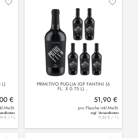
 L)
PRIMI-TIVO PUGLIA IGP FANTINI (6
FL. X 0.75 L)...
,00 €
51,90 €
nkl.MwSt.
pro Flasche inkl.MwSt.
rsandkosten
zzgl. Versandkosten
89 € / 1 L
11,53 € / 1 L