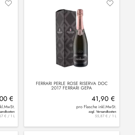
FERRARI PERLÉ ROSÉ RISERVA DOC
.
2017 FERRARI GEPA
,00 €
41,90 €
nkl.MwSt.
pro Flasche inkl.MwSt.
rsandkosten
zzgl. Versandkosten
67 € / 1 L
55,87 € / 1 L