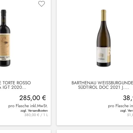
E TORTE ROSSO
BARTHENAU WEISSBURGUNDER
 IGT 2020...
ÜDTIROL DOC 2021 J....
285,00 €
38,
pro Flasche inkl.MwSt.
pro Flasche i
zzgl. Versandkosten
zzgl. Ve
380,00 € / 1 L
51,