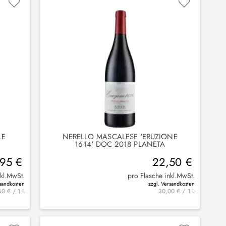
LE
NERELLO MASCALESE 'ERUZIONE
1614' DOC 2018 PLANETA
,95 €
22,50 €
nkl.MwSt.
pro Flasche inkl.MwSt.
rsandkosten
zzgl. Versandkosten
0 € / 1 L
30,00 € / 1 L