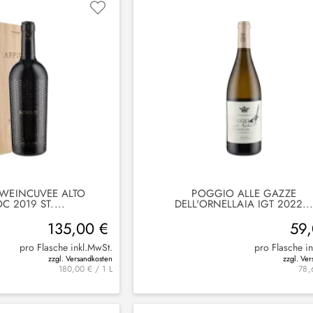
WEINCUVÉE ALTO A
POGGIO ALLE GAZZE
 2019 ST....
DELL'ORNELLAIA IGT 2022..
135,00 €
59
pro Flasche inkl.MwSt.
pro Flasche i
zzgl. Versandkosten
zzgl. Ve
180,00 € / 1 L
78,