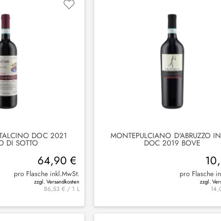
TALCINO DOC 2021
MONTEPULCIANO D'ABRUZZO I
 DI SOTTO
DOC 2019 BOVE
64,90 €
10
pro Flasche inkl.MwSt.
pro Flasche i
zzgl. Versandkosten
zzgl. Ve
86,53 € / 1 L
14,