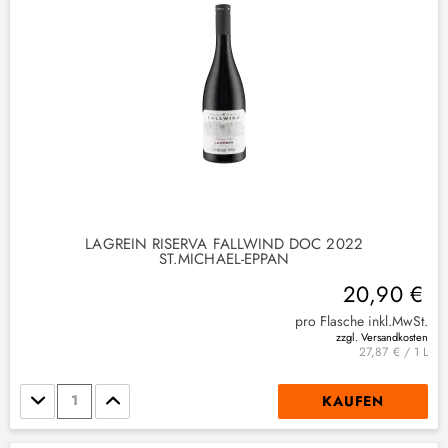
LAGREIN RISERVA FALLWIND DOC 2022
ST.MICHAEL-EPPAN
20,90 €
pro Flasche inkl.MwSt.
zzgl. Versandkosten
27,87 € / 1 L
Stückzahl
KAUFEN
)