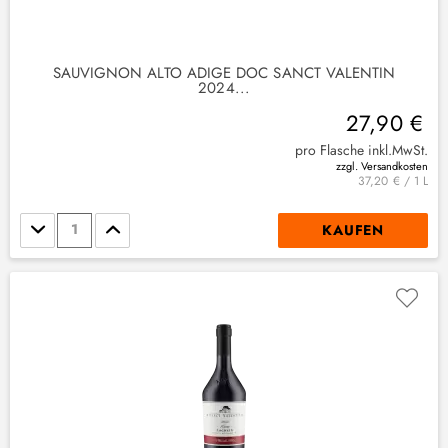
4
)
SAUVIGNON ALTO ADIGE DOC SANCT VALENTIN
2024...
27,90 €
pro Flasche inkl.MwSt.
zzgl. Versandkosten
37,20 € / 1 L
Stückzahl
KAUFEN
(
1
)