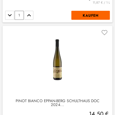
11,87 € / 1 L
Stückzahl
KAUFEN
(
4
)
1
)
PINOT BIANCO EPPAN-BERG SCHULTHAUS DOC
2024...
14,50 €