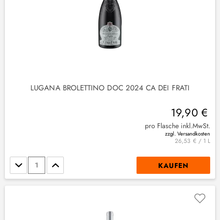
LUGANA BROLETTINO DOC 2024 CA DEI FRATI
19,90 €
pro Flasche inkl.MwSt.
zzgl. Versandkosten
2
)
26,53 € / 1 L
Stückzahl
KAUFEN