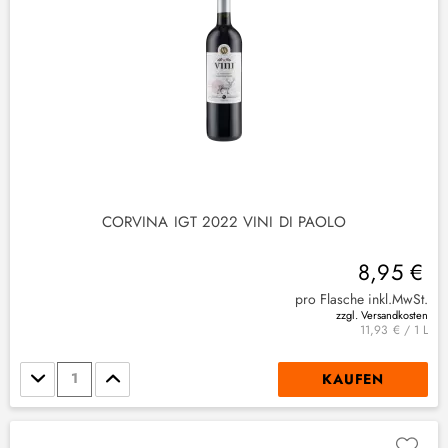
(
1
)
(
2
)
CORVINA IGT 2022 VINI DI PAOLO
3
)
8,95 €
(
3
)
pro Flasche inkl.MwSt.
zzgl. Versandkosten
11,93 € / 1 L
Stückzahl
KAUFEN