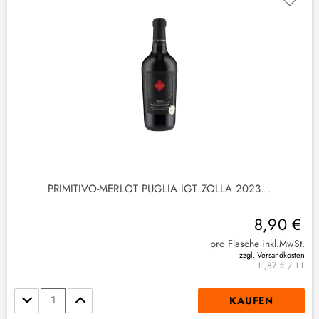
(
1
)
2
)
PRIMITIVO-MERLOT PUGLIA IGT ZOLLA 2023...
(
2
)
8,90 €
pro Flasche inkl.MwSt.
zzgl. Versandkosten
11,87 € / 1 L
Stückzahl
KAUFEN