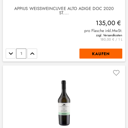
APPIUS WEISSWEINCUVÉE ALTO ADIGE DOC 2020 S
T....
135,00 €
pro Flasche inkl.MwSt.
zzgl. Versandkosten
180,00 € / 1 L
Stückzahl
KAUFEN
(
1
)