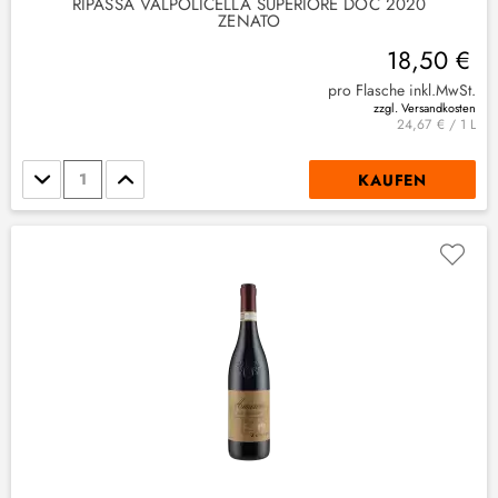
RIPASSA VALPOLICELLA SUPERIORE DOC 2020
ZENATO
18,50 €
pro Flasche inkl.MwSt.
zzgl. Versandkosten
24,67 € / 1 L
Stückzahl
KAUFEN
4
)