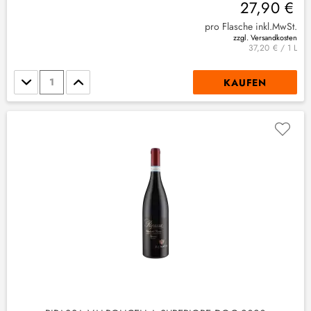
27,90 €
pro Flasche inkl.MwSt.
zzgl. Versandkosten
37,20 € / 1 L
Stückzahl
KAUFEN
(
1
)