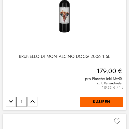
(
2
)
3
)
(
3
)
BRUNELLO DI MONTALCINO DOCG 2006 1.5L
179,00 €
pro Flasche inkl.MwSt.
zzgl. Versandkosten
119,33 € / 1 L
Stückzahl
KAUFEN