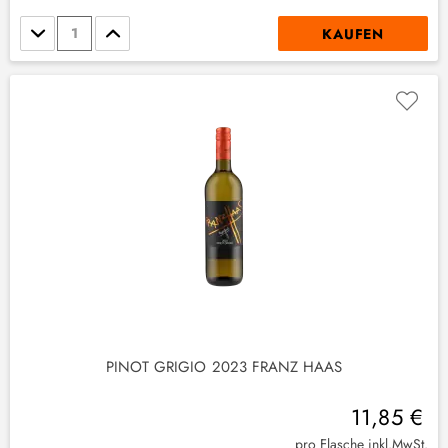
Stückzahl
KAUFEN
(
4
)
1
)
(
4
)
PINOT GRIGIO 2023 FRANZ HAAS
11,85 €
pro Flasche inkl.MwSt.