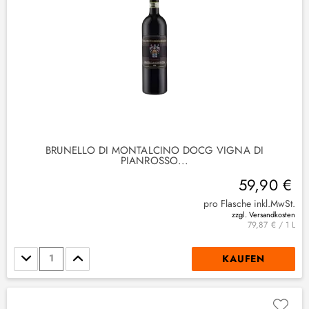
)
2
)
BRUNELLO DI MONTALCINO DOCG VIGNA DI
PIANROSSO...
59,90 €
pro Flasche inkl.MwSt.
zzgl. Versandkosten
79,87 € / 1 L
Stückzahl
KAUFEN