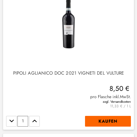
(
1
)
2
)
(
2
)
PIPOLI AGLIANICO DOC 2021 VIGNETI DEL VULTURE
8,50 €
pro Flasche inkl.MwSt.
zzgl. Versandkosten
(
1
)
11,33 € / 1 L
Stückzahl
KAUFEN