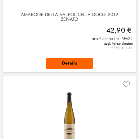
(
1
)
AMARONE DELLA VALPOLICELLA DOCG 2019
ZENATO
42,90 €
pro Flasche inkl.MwSt.
zzgl. Versandkosten
57,20 € / 1 L
Details