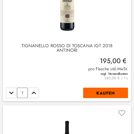
TIGNANELLO ROSSO DI TOSCANA IGT 2018
2
)
ANTINORI
195,00 €
pro Flasche inkl.MwSt.
zzgl. Versandkosten
260,00 € / 1 L
Stückzahl
KAUFEN
(
1
)