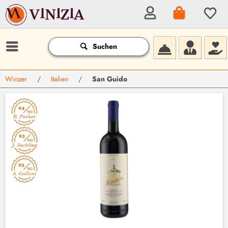
Suchen
Winzer
/
Italien
/
San Guido
94
93
93