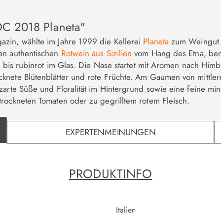
OC 2018 Planeta"
zin, wählte im Jahre 1999 die Kellerei
Planeta
zum Weingut d
nen authentischen
Rotwein aus Sizilien
vom Hang des Etna, ben
ch- bis rubinrot im Glas. Die Nase startet mit Aromen nach H
knete Blütenblätter und rote Früchte. Am Gaumen von mittle
zarte Süße und Floralität im Hintergrund sowie eine feine mi
trockneten Tomaten oder zu gegrilltem rotem Fleisch.
EXPERTENMEINUNGEN
PRODUKTINFO
Italien