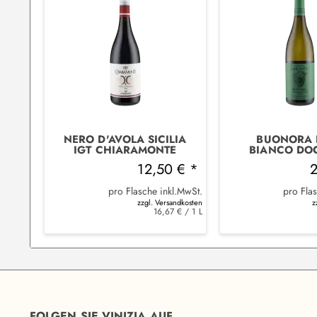
NERO D'AVOLA SICILIA
BUONORA 
IGT CHIARAMONTE
BIANCO DO
2021 FIRRIATO
TENUTA TA
12,50 € *
pro Flasche inkl.MwSt.
pro Fla
zzgl. Versandkosten
z
16,67 € / 1 L
FOLGEN SIE VINIZIA AUF