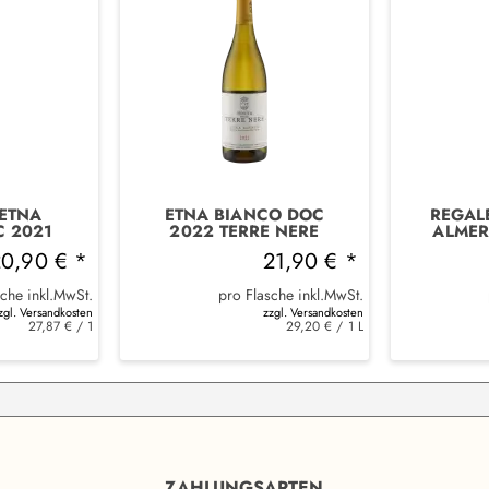
ETNA
ETNA BIANCO DOC
REGAL
C 2021
2022 TERRE NERE
ALMER
SCANTE
20,90 € *
21,90 € *
sche inkl.MwSt.
pro Flasche inkl.MwSt.
zgl. Versandkosten
zzgl. Versandkosten
27,87 € / 1
29,20 € / 1 L
ZAHLUNGSARTEN