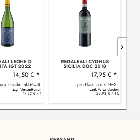
EALI LEONE D
REGALEALI CYGNUS
ITA IGT 2022
SICILIA DOC 2018
TASCA
TASCA
14,50 € *
17,95 € *
pro Flasche inkl.MwSt.
pro Flasche inkl.MwSt.
zzgl. Versandkosten
zzgl. Versandkosten
19,33 € / 1
23,93 € / 1 L
VERSAND