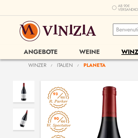
AB 90€
VERSANDKO
ANGEBOTE
WEINE
WINZ
WINZER
ITALIEN
PLANETA
/
/
93
90