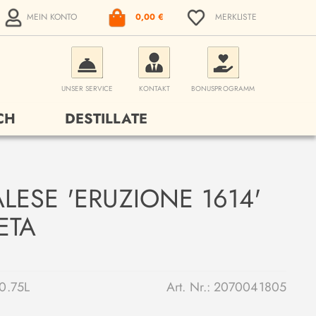
MEIN KONTO
0,00 €
MERKLISTE
UNSER SERVICE
KONTAKT
BONUSPROGRAMM
CH
DESTILLATE
ESE 'ERUZIONE 1614'
ETA
0.75L
Art. Nr.:
2070041805