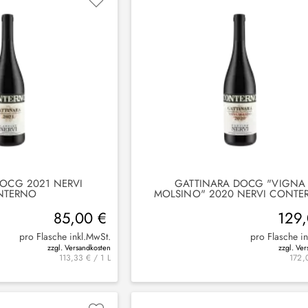
OCG 2021 NERVI
GATTINARA DOCG "VIGNA
NTERNO
MOLSINO" 2020 NERVI CONTE
85,00 €
129
pro Flasche inkl.MwSt.
pro Flasche i
zzgl. Versandkosten
zzgl. Ve
113,33 € / 1 L
172,