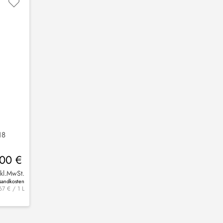
18
00 €
nkl.MwSt.
rsandkosten
7 € / 1 L