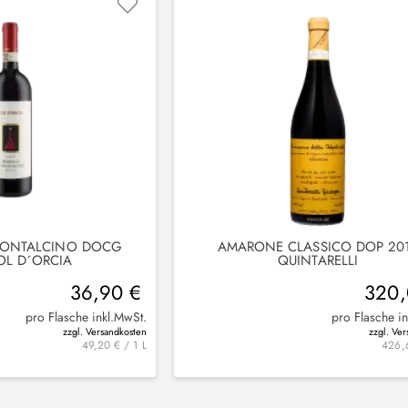
MONTALCINO DOCG
AMARONE CLASSICO DOP 20
OL D´ORCIA
QUINTARELLI
36,90 €
320,
pro Flasche inkl.MwSt.
pro Flasche i
zzgl. Versandkosten
zzgl. Ve
49,20 € / 1 L
426,6