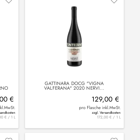
GATTINARA DOCG "VIGNA
RNO
VALFERANA" 2020 NERVI...
,00 €
129,00 €
nkl.MwSt.
pro Flasche inkl.MwSt.
rsandkosten
zzgl. Versandkosten
00 € / 1 L
172,00 € / 1 L