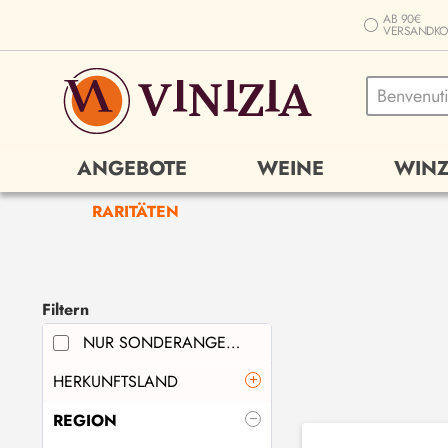
AB 90€
VERSANDKO
ANGEBOTE
WEINE
WINZ
RARITÄTEN
Filtern
NUR SONDERANGEBOTE
HERKUNFTSLAND
REGION
FRANKREICH
(
4
)