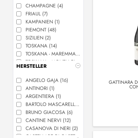
ITALIEN
(
103
)
CHAMPAGNE
(
4
)
FRIAUL
(
7
)
KAMPANIEN
(
1
)
PIEMONT
(
48
)
SIZILIEN
(
2
)
TOSKANA
(
14
)
TOSKANA - MAREMMA
(
26
)
TOSKANA - MONTALCINO
(
24
)
HERSTELLER
VENETIEN
(
2
)
ANGELO GAJA
(
16
)
GATTINARA D
CO
ANTINORI
(
1
)
ARGENTIERA
(
1
)
BARTOLO MASCARELLO
(
3
)
BRUNO GIACOSA
(
6
)
CANTINE NERVI
(
12
)
CASANOVA DI NERI
(
2
)
CASTELLARE DI CASTELLINA
(
2
)