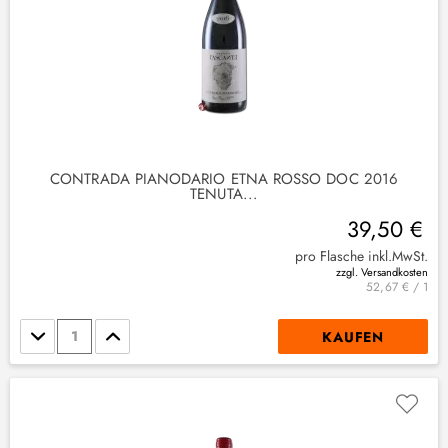
CONTRADA PIANODARIO ETNA ROSSO DOC 2016
TENUTA...
39,50 €
pro Flasche inkl.MwSt.
zzgl. Versandkosten
2
)
52,67 € / 1
Stückzahl
KAUFEN