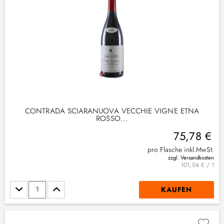
(
1
)
(
2
)
CONTRADA SCIARANUOVA VECCHIE VIGNE ETNA
ROSSO...
3
)
75,78 €
(
3
)
pro Flasche inkl.MwSt.
zzgl. Versandkosten
101,04 € / 1
Stückzahl
KAUFEN