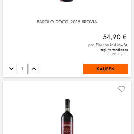
4
)
BAROLO DOCG 2015 BROVIA
54,90 €
pro Flasche inkl.MwSt.
zzgl. Versandkosten
73,20 € / 1 L
Stückzahl
KAUFEN
(
1
)