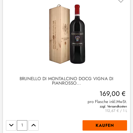
(
1
)
2
)
BRUNELLO DI MONTALCINO DOCG VIGNA DI
PIANROSSO...
(
2
)
169,00 €
pro Flasche inkl.MwSt.
zzgl. Versandkosten
112,67 € / 1 L
Stückzahl
KAUFEN