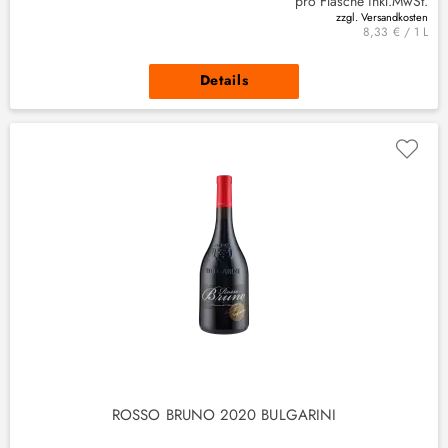
pro Flasche inkl.MwSt.
zzgl. Versandkosten
8,33 € / 1 L
Details
(
1
)
ROSSO BRUNO 2020 BULGARINI