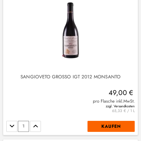
SANGIOVETO GROSSO IGT 2012 MONSANTO
49,00 €
pro Flasche inkl.MwSt.
zzgl. Versandkosten
65,33 € / 1 L
Stückzahl
KAUFEN
)