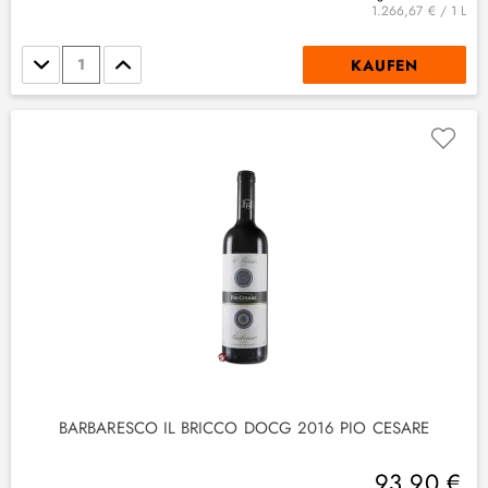
1.266,67 € / 1 L
Stückzahl
KAUFEN
(
4
)
1
)
BARBARESCO IL BRICCO DOCG 2016 PIO CESARE
93,90 €