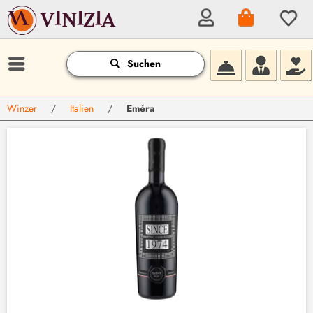
Suchen
Winzer
/
Italien
/
Eméra