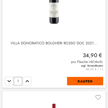
2
)
3
)
VILLA DONORATICO BOLGHERI ROSSO DOC 2021...
(
3
)
34,90 €
pro Flasche inkl.MwSt.
zzgl. Versandkosten
1
)
46,53 € / 1 L
(
1
)
Stückzahl
KAUFEN