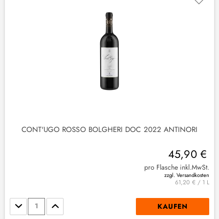
(
1
)
1
)
CONT'UGO ROSSO BOLGHERI DOC 2022 ANTINORI
45,90 €
pro Flasche inkl.MwSt.
zzgl. Versandkosten
61,20 € / 1 L
Stückzahl
KAUFEN