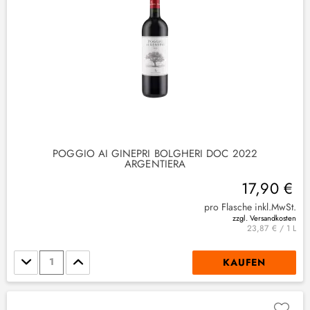
(
1
)
(
3
)
POGGIO AI GINEPRI BOLGHERI DOC 2022
ARGENTIERA
17,90 €
pro Flasche inkl.MwSt.
zzgl. Versandkosten
23,87 € / 1 L
Stückzahl
KAUFEN