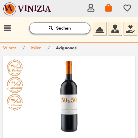
Suchen
Winzer
/
Italien
/
Avignonesi
93
94
93