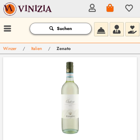
Suchen
Winzer
/
Italien
/
Zenato