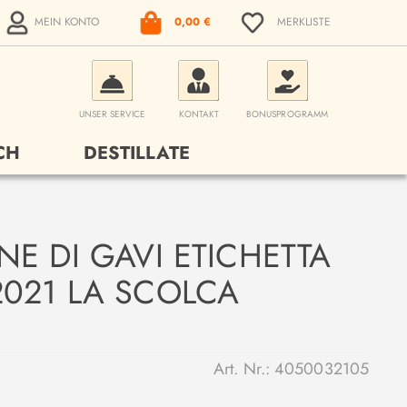
MEIN KONTO
0,00 €
MERKLISTE
UNSER SERVICE
KONTAKT
BONUSPROGRAMM
CH
DESTILLATE
E DI GAVI ETICHETTA
021 LA SCOLCA
Art. Nr.:
4050032105