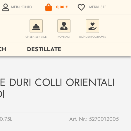
MEIN KONTO
0,00 €
MERKLISTE
UNSER SERVICE
KONTAKT
BONUSPROGRAMM
CH
DESTILLATE
E DURI COLLI ORIENTALI
I
0.75L
Art. Nr.:
5270012005