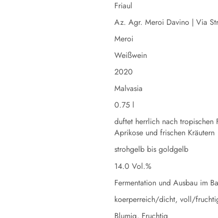
Friaul
Az. Agr. Meroi Davino | Via Str
Meroi
Weißwein
2020
Malvasia
0.75 l
duftet herrlich nach tropischen
Aprikose und frischen Kräutern
strohgelb bis goldgelb
14.0 Vol.%
Fermentation und Ausbau im Ba
koerperreich/dicht, voll/fruchti
Blumig, Fruchtig