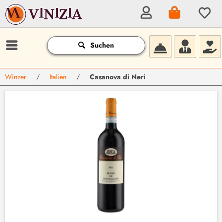
Suchen
Winzer
/
Italien
/
Casanova di Neri