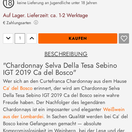
keine Lieferung an Jugendliche unter 18 Jahren
Auf Lager. Lieferzeit: ca. 1-2 Werktage
€ Zahlungsarten
Stückzahl
KAUFEN
BESCHREIBUNG
"Chardonnay Selva Della Tesa Sebino
IGT 2019 Ca del Bosco"
Wer sich an den Curtefranca Chardonnay aus dem Hause
Ca’ del Bosco
erinnert, der wird am Chardonnay Selva
Della Tesa Sebino IGT 2019 Ca del Bosco seine wahre
Freude haben. Der Nachfolger des legendären
Chardonnays ist ein imposanter und eleganter
Weißwein
aus der Lombardei
. In Sachen Qualität werden bei Ca’ del
Bosco keine Gefangenen gemacht — absolute
Kompromisslosigkeit im Weinberg, bei der Lese und der