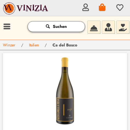
Suchen
Winzer
/
Italien
/
Ca del Bosco