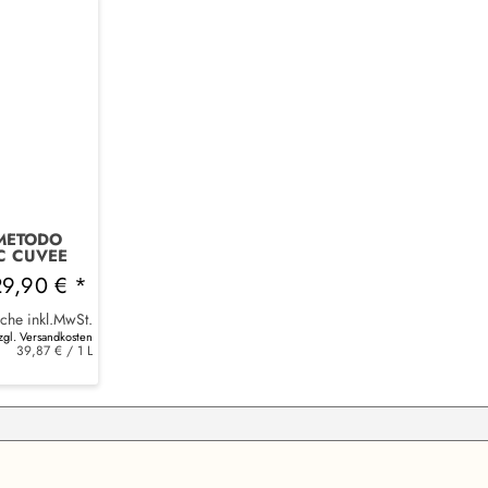
 METODO
C CUVEE
UNDA
29,90 € *
sche inkl.MwSt.
zgl. Versandkosten
39,87 € / 1 L