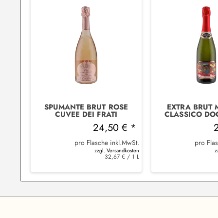
SPUMANTE BRUT ROSE
EXTRA BRUT
CUVEE DEI FRATI
CLASSICO DO
MUGGI AR
24,50 € *
pro Flasche inkl.MwSt.
pro Fla
zzgl. Versandkosten
z
32,67 € / 1 L