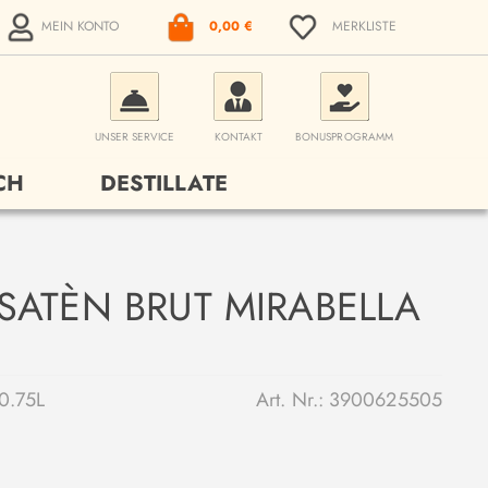
MEIN KONTO
0,00 €
MERKLISTE
UNSER SERVICE
KONTAKT
BONUSPROGRAMM
CH
DESTILLATE
SATÈN BRUT MIRABELLA
0.75L
Art. Nr.:
3900625505