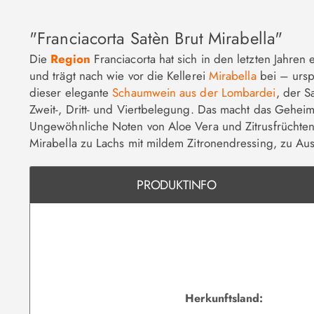
"Franciacorta Satèn Brut Mirabella"
Die
Region
Franciacorta hat sich in den letzten Jahre
und trägt nach wie vor die Kellerei
Mirabella
bei – ursp
dieser elegante
Schaumwein aus der Lombardei
, der S
Zweit-, Dritt- und Viertbelegung. Das macht das Gehei
Ungewöhnliche Noten von Aloe Vera und Zitrusfrüchten
Mirabella zu Lachs mit mildem Zitronendressing, zu Au
PRODUKTINFO
Herkunftsland: