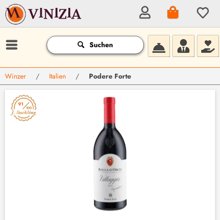
Suchen
Winzer
/
Italien
/
Podere Forte
91