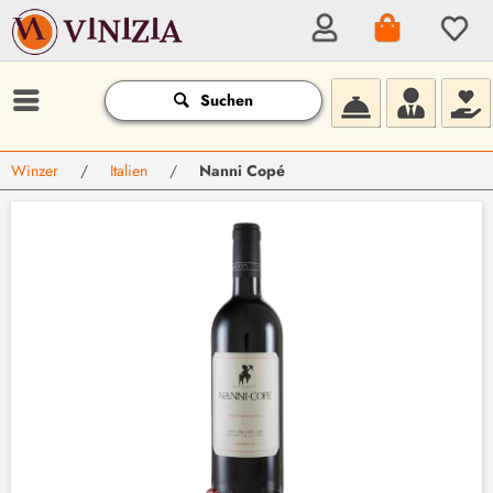
Suchen
Winzer
/
Italien
/
Nanni Copé