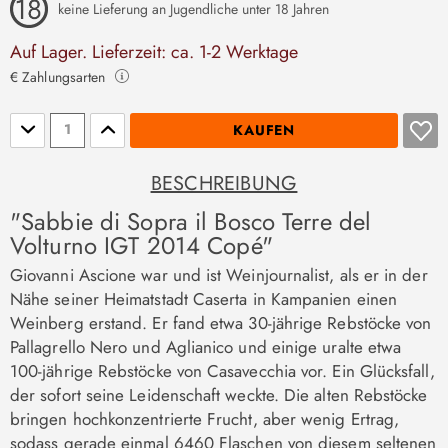
keine Lieferung an Jugendliche unter 18 Jahren
Auf Lager. Lieferzeit: ca. 1-2 Werktage
€ Zahlungsarten
Stückzahl
KAUFEN
BESCHREIBUNG
"Sabbie di Sopra il Bosco Terre del
Volturno IGT 2014 Copé"
Giovanni Ascione war und ist Weinjournalist, als er in der
Nähe seiner Heimatstadt Caserta in Kampanien einen
Weinberg erstand. Er fand etwa 30-jährige Rebstöcke von
Pallagrello Nero und Aglianico und einige uralte etwa
100-jährige Rebstöcke von Casavecchia vor. Ein Glücksfall,
der sofort seine Leidenschaft weckte. Die alten Rebstöcke
bringen hochkonzentrierte Frucht, aber wenig Ertrag,
sodass gerade einmal 6460 Flaschen von diesem seltenen