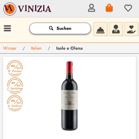
Suchen
Winzer
/
Italien
/
Isole e Olena
95
97
96