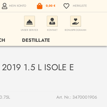
MEIN KONTO
0,00 €
MERKLISTE
UNSER SERVICE
KONTAKT
BONUSPROGRAMM
CH
DESTILLATE
2019 1.5 L ISOLE E
0.75L
Art. Nr.:
3470001906