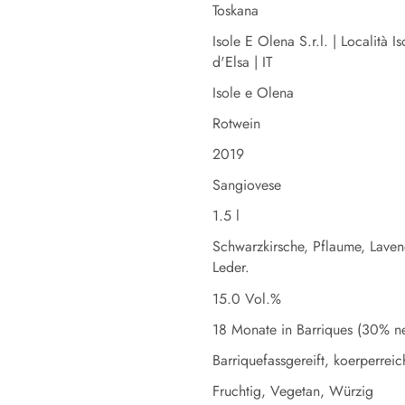
Toskana
Isole E Olena S.r.l. | Località 
d'Elsa | IT
Isole e Olena
Rotwein
2019
Sangiovese
1.5 l
Schwarzkirsche, Pflaume, Lave
Leder.
15.0 Vol.%
18 Monate in Barriques (30% n
Barriquefassgereift, koerperreic
Fruchtig, Vegetan, Würzig