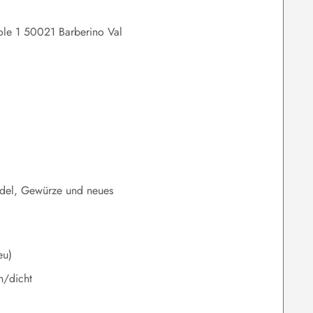
Isole 1 50021 Barberino Val
ndel, Gewürze und neues
eu)
h/dicht