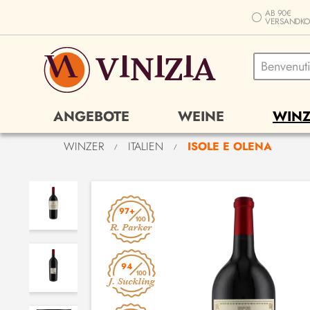
AB 90€
VERSANDKO
ANGEBOTE
WEINE
WINZ
WINZER
ITALIEN
ISOLE E OLENA
/
/
97+
94