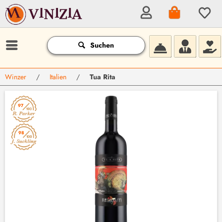
Suchen
Winzer
/
Italien
/
Tua Rita
97
98