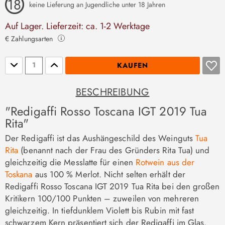
keine Lieferung an Jugendliche unter 18 Jahren
Auf Lager. Lieferzeit: ca. 1-2 Werktage
€ Zahlungsarten
Stückzahl
KAUFEN
BESCHREIBUNG
"Redigaffi Rosso Toscana IGT 2019 Tua
Rita"
Der Redigaffi ist das Aushängeschild des Weinguts
Tua
Rita
(benannt nach der Frau des Gründers Rita Tua) und
gleichzeitig die Messlatte für einen
Rotwein aus der
Toskana
aus 100 % Merlot. Nicht selten erhält der
Redigaffi Rosso Toscana IGT 2019 Tua Rita bei den großen
Kritikern 100/100 Punkten – zuweilen von mehreren
gleichzeitig. In tiefdunklem Violett bis Rubin mit fast
schwarzem Kern präsentiert sich der Redigaffi im Glas.