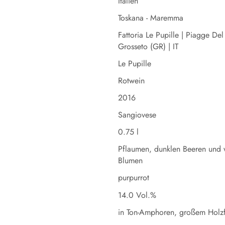
Italien
Toskana - Maremma
Fattoria Le Pupille | Piagge D
Grosseto (GR) | IT
Le Pupille
Rotwein
2016
Sangiovese
0.75 l
Pflaumen, dunklen Beeren und w
Blumen
purpurrot
14.0 Vol.%
in Ton-Amphoren, großem Holzf