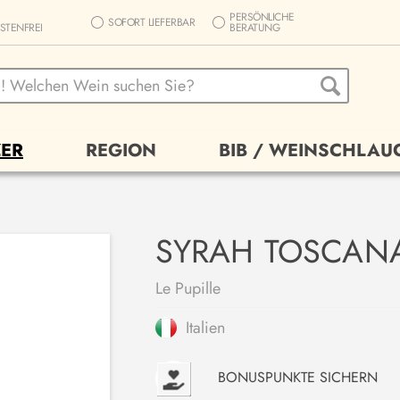
PERSÖNLICHE
SOFORT LIEFERBAR
STENFREI
BERATUNG
ER
REGION
BIB / WEINSCHLAU
SYRAH TOSCANA 
Le Pupille
Italien
P
BONUSPUNKTE SICHERN