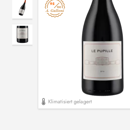
95
Klimatisiert gelagert