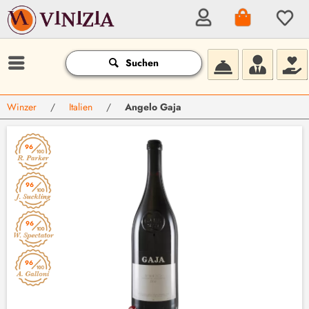
Suchen
Winzer
/
Italien
/
Angelo Gaja
96
96
96
96