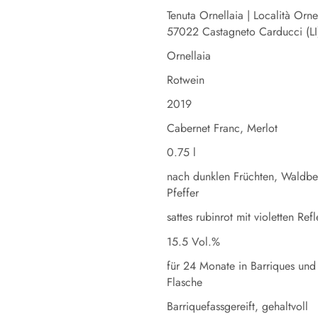
Tenuta Ornellaia | Località Orne
57022 Castagneto Carducci (LI)
Ornellaia
Rotwein
2019
Cabernet Franc, Merlot
0.75 l
nach dunklen Früchten, Waldbee
Pfeffer
sattes rubinrot mit violetten Ref
15.5 Vol.%
für 24 Monate in Barriques und
Flasche
Barriquefassgereift, gehaltvoll