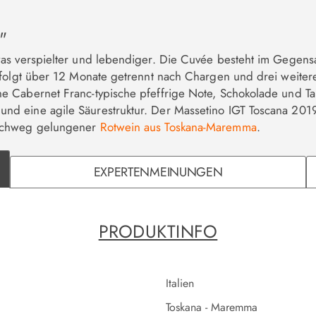
"
as verspielter und lebendiger. Die Cuvée besteht im Gegensa
rfolgt über 12 Monate getrennt nach Chargen und drei weiter
 Cabernet Franc-typische pfeffrige Note, Schokolade und Tab
nd eine agile Säurestruktur. Der Massetino IGT Toscana 20
urchweg gelungener
Rotwein aus Toskana-Maremma
.
EXPERTENMEINUNGEN
PRODUKTINFO
Italien
Toskana - Maremma