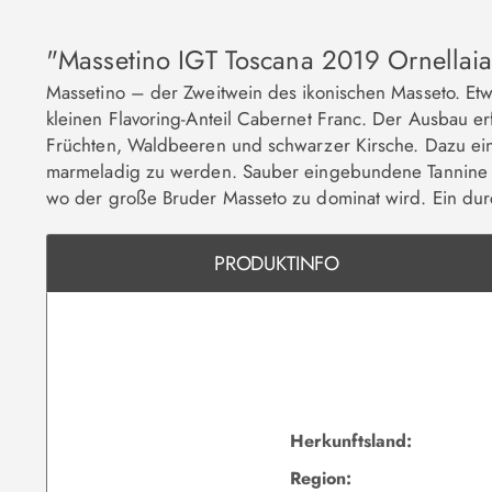
"Massetino IGT Toscana 2019 Ornellaia
Massetino – der Zweitwein des ikonischen Masseto. Etw
kleinen Flavoring-Anteil Cabernet Franc. Der Ausbau e
Früchten, Waldbeeren und schwarzer Kirsche. Dazu eine
marmeladig zu werden. Sauber eingebundene Tannine u
wo der große Bruder Masseto zu dominat wird. Ein d
PRODUKTINFO
Herkunftsland:
Region: