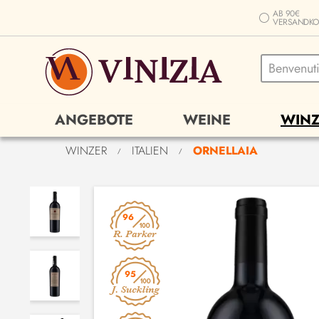
AB 90€
VERSANDKO
ANGEBOTE
WEINE
WINZ
WINZER
ITALIEN
ORNELLAIA
/
/
96
95