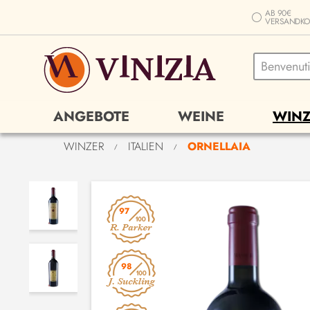
AB 90€
VERSANDKO
ANGEBOTE
WEINE
WINZ
WINZER
ITALIEN
ORNELLAIA
/
/
97
98