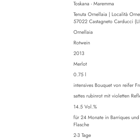
Toskana - Maremma
Tenuta Ornellaia | Località Orne
57022 Castagneto Carducci (LI)
Ornellaia
Rotwein
2013
Merlot
0.75 l
intensives Bouquet von reifer F
sattes rubinrot mit violetten Ref
14.5 Vol.%
für 24 Monate in Barriques und
Flasche
2-3 Tage