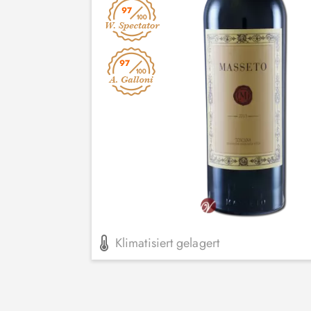
97
97
Klimatisiert gelagert