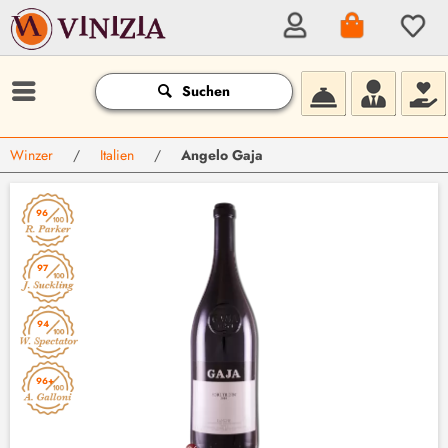
Suchen
Winzer
/
Italien
/
Angelo Gaja
96
97
94
96+