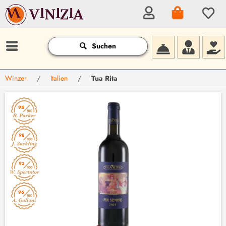
Suchen
Winzer
/
Italien
/
Tua Rita
95
98
93
96