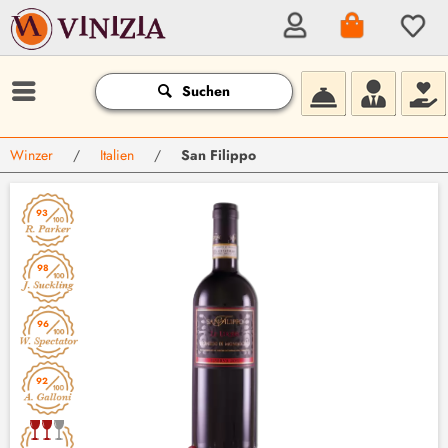
Suchen
Winzer
/
Italien
/
San Filippo
93
98
96
92