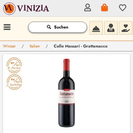
Suchen
Winzer
/
Italien
/
Colle Massari - Grattamacco
97
94